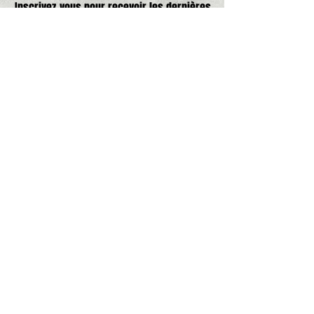
Inscrivez-vous pour recevoir les dernières
nouveautés et offres exclusives.
Adresse e-mail, pas de spam promis,
que de bonne choses
S'abonner
Rejoindre la communauté