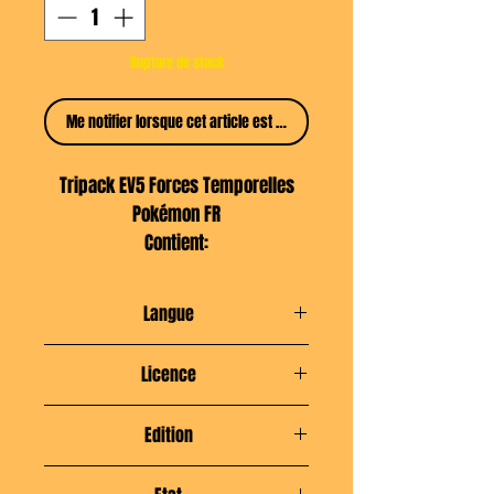
Rupture de stock
Me notifier lorsque cet article est disponible
Tripack EV5 Forces Temporelles
Pokémon FR
Contient:
3 Boosters EV5 Forces temporelles
1 Carte promo
Langue
[ si acheté par 2 = 2 promos
Français
Licence
différentes // Par 12 case scellée ]
The Pokémon Company
Edition
EV5 Forces Temporelles