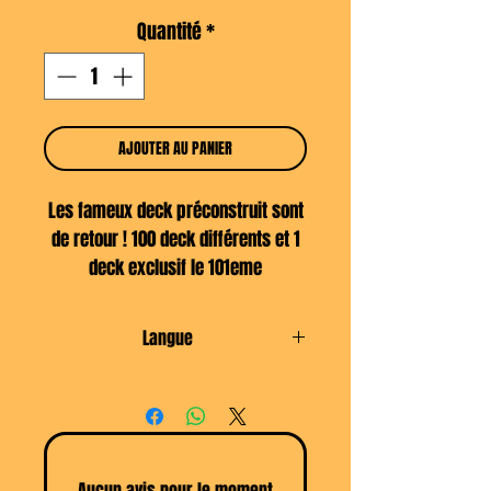
Quantité
*
AJOUTER AU PANIER
Les fameux deck préconstruit sont
de retour ! 100 deck différents et 1
deck exclusif le 101eme
Chaque deck a une chance de
contenir
Langue
Une AR SAR ou Gold de Mega
Dracaufeu Y !
Japonais
Aucun avis pour le moment