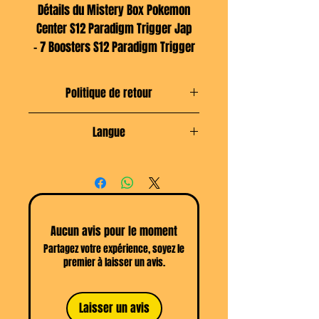
Détails du Mistery Box Pokemon
Center S12 Paradigm Trigger Jap
- 7 Boosters S12 Paradigm Trigger
- 1 Card Box
- 1 Booster Promo (4 cartes promo
Politique de retour
exclusives à cette box à
Se rendre sur les
collectionner)
CGV
Langue
- 1 Deck Case
- 1 Pack de 64 Sleeves exclusives
Japonais
Funfact: n'était disponible que par
le biais d'une lotterie du Pokémon
Aucun avis pour le moment
Center
Partagez votre expérience, soyez le
premier à laisser un avis.
Laisser un avis