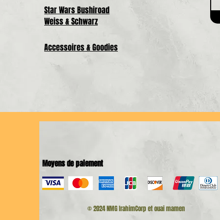
Star Wars Bushiroad
Weiss & Schwarz
Accessoires & Goodies
Moyens de paiement
© 2024 NMG IrahimCorp et ouai mamen