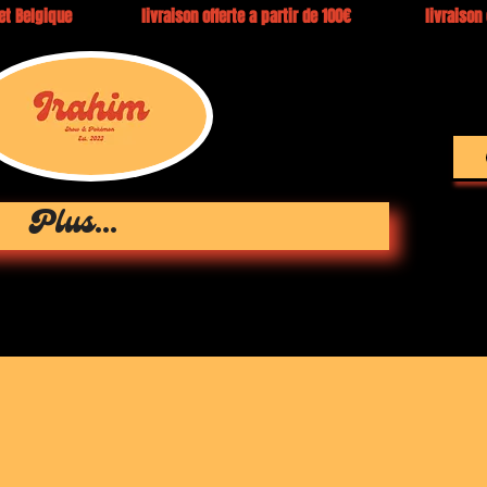
e et Belgique livraison offerte a partir de 100€ livraison en 3 
Plus...