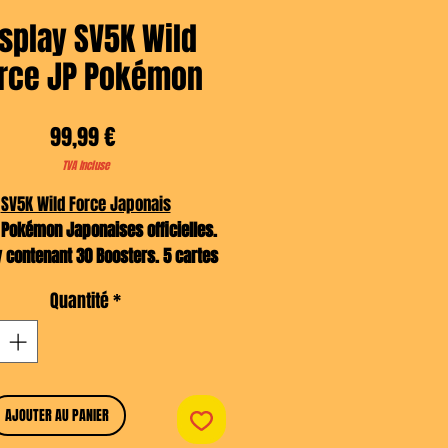
isplay SV5K Wild
rce JP Pokémon
Prix
99,99 €
TVA Incluse
SV5K Wild Force Japonais
 Pokémon Japonaises officielles.
y contenant 30 Boosters. 5 cartes
par Booster
Quantité
*
 sortie au Japon : 26 Janvier 2024
Notes d'Irahim:
le Ire-Foudre alt ici, et surtout 3
ds de Pokémon exceptionnels !
AJOUTER AU PANIER