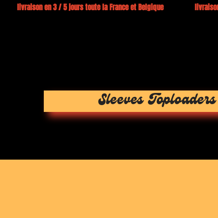
0€ livraison en 3 / 5 jours toute la France et Belgique livraison
Sleeves Toploaders