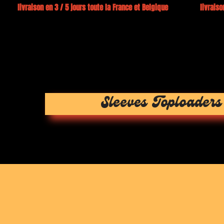
0€ livraison en 3 / 5 jours toute la France et Belgique livraison
Sleeves Toploaders