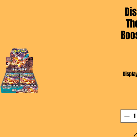
Dis
Th
Boo
Displa
[ Séri