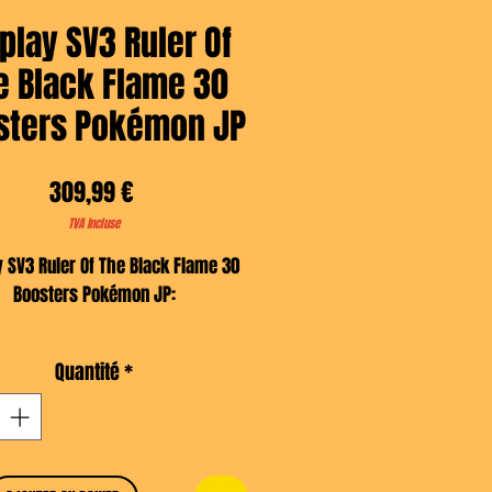
play SV3 Ruler Of
e Black Flame 30
sters Pokémon JP
Prix
309,99 €
TVA Incluse
y SV3 Ruler Of The Black Flame 30
Boosters Pokémon JP:
Contient:
Quantité
*
30 Boosters SV3
Notes d'Irahim:
e Légendaire avec son Dracaufeu