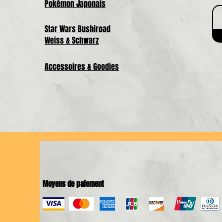
Pokémon Japonais
Star Wars Bushiroad
Weiss & Schwarz
Accessoires & Goodies
Moyens de paiement