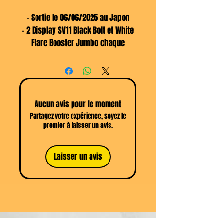
- Sortie le 06/06/2025 au Japon
- 2 Display SV11 Black Bolt et White
Flare Booster Jumbo chaque
display contient 4 Boosters Jumbo
de 35 cartes en Japonais
- Chaque Carte possède une Carte
rare exclusive et unique
Aucun avis pour le moment
- Retour vers la 5éme Génération
Partagez votre expérience, soyez le
Pokémon, après 151, les
premier à laisser un avis.
nostalgiques vont retrouver leurs
plus beaux classiques !
Laisser un avis