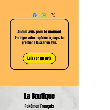
travers un TCG à collectionner ou à
Retour du produit possible sous 14
Jouer ]
jours selon les
CGV
Aucun avis pour le moment
Partagez votre expérience, soyez le
premier à laisser un avis.
Laisser un avis
La Boutique
Pokémon Français