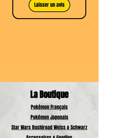
d'en construire de nouveaux.
Laisser un avis
Échangez avec vos amis pour
multiplier vos options
stratégiques. Découvrez de
nouvelles cartes, améliorez vos
tactiques et libérez le pouvoir de
vos personnages préférés. Ne
manquez pas cette chance de
renforcer votre collection !
La Boutique
Pokémon Français
Pokémon Japonais
Star Wars Bushiroad Weiss & Schwarz
Accessoires & Goodies