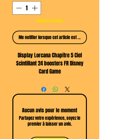
Rupture de stock
Me notifier lorsque cet article est disponible
Display Lorcana Chapitre 5 Ciel
Scintillant 24 boosters FR Disney
Card Game
Details : 24 boosters
Plongez dans l'univers de Disney
Lorcana avec ce display de 24
Aucun avis pour le moment
boosters scellés de
Ciel Scintillant
!
Partagez votre expérience, soyez le
Avec un total de 288 cartes, vous
premier à laisser un avis.
aurez l'opportunité de
personnaliser votre deck actuel ou