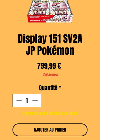
Display 151 SV2A
JP Pokémon
Prix
799,99 €
TVA Incluse
Quantité
*
Il ne reste que 9 article(s) en stock
AJOUTER AU PANIER