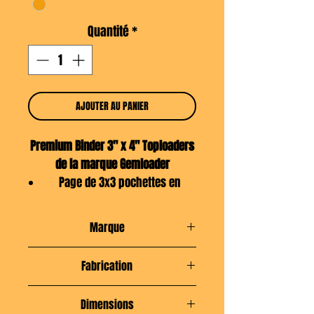
Quantité
*
AJOUTER AU PANIER
Premium Binder 3" x 4" Toploaders
de la marque Gemloader
Page de 3x3 pochettes en
double face, soit 9 Toploaders
par page. En face à face ça fait
Marque
18 et c'est balèzes !
Soudés par Ultrasons et ouai
Gemloader
Fabrication
mon gars !
Couverture de qualité
Néerlandaise
Dimensions
supérieure, de coloris différents,