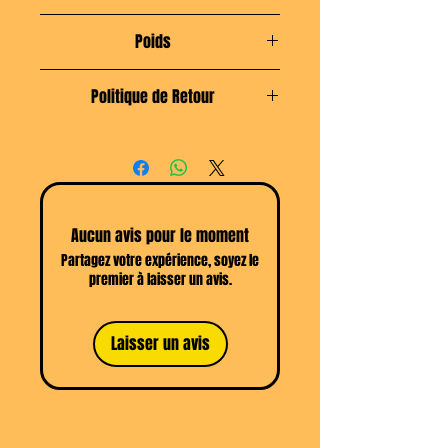
l'intérieur lui reste noir
33 cm x 40,5 cm
Poids
Matérieau resistant au temps,
l'usure et les liquides
Environ 1100g
Politique de Retour
Sans Acides / PVC
Fermeture éclair ! comme
Retour du produit possible sous 14
Pikachu
jours selon les
CGV
Aucun avis pour le moment
Partagez votre expérience, soyez le
premier à laisser un avis.
Laisser un avis