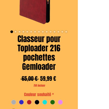
Classeur pour
Toploader 216
pochettes
Gemloader
Prix
Prix
 65,00 € 
59,99 €
original
promotionnel
TVA Incluse
Couleur souhaité
*