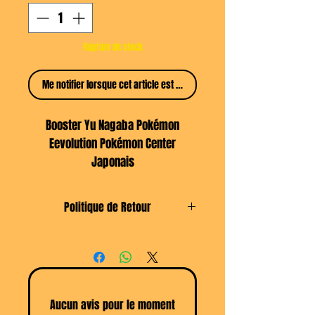
Rupture de stock
Me notifier lorsque cet article est disponible
Booster Yu Nagaba Pokémon
Eevolution Pokémon Center
Japonais
[Vendu à l'unité]
Booster contenant une unique carte
Politique de Retour
de la série Eevolution en
Retour du produit possible sous 14
partenariat avec Yu Nagaba
jours selon les
CGV
Il y en a 9 à collectionner
Aucun avis pour le moment