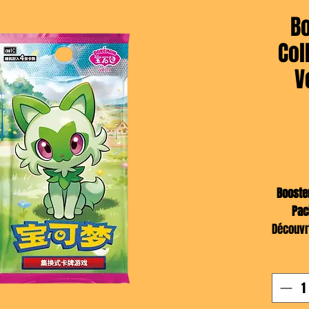
B
Col
V
Booste
Pac
Découv
chinoi
inédite
Pikach
et 