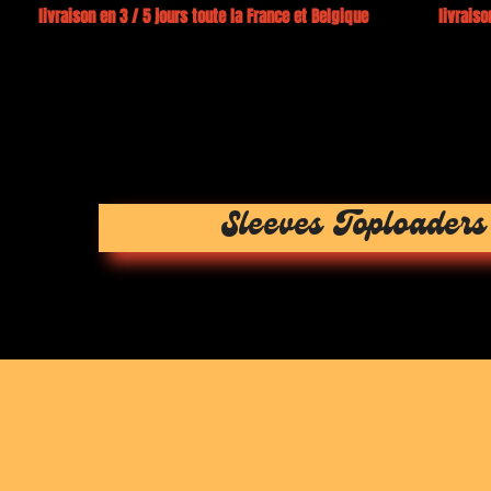
0€ livraison en 3 / 5 jours toute la France et Belgique livraison
Sleeves Toploaders