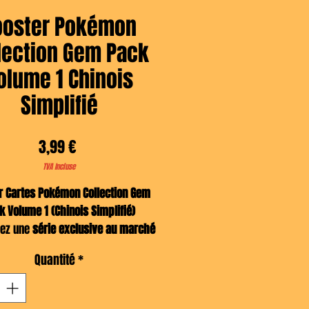
ooster Pokémon
lection Gem Pack
olume 1 Chinois
Simplifié
Prix
3,99 €
TVA Incluse
r Cartes Pokémon Collection Gem
k Volume 1 (Chinois Simplifié)
rez une
série exclusive au marché
s
, mettant en avant des
cartes AR
Quantité
*
s
, dont le très convoité
Capitaine
u
. Avec ses effets brillants variés
ses
reverses MasterBall
, cette