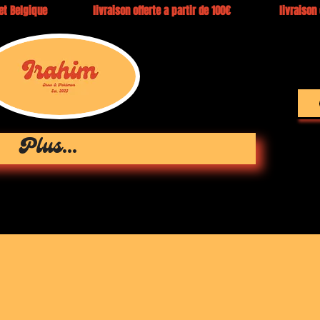
e et Belgique livraison offerte a partir de 100€ livraison en 3 
Plus...