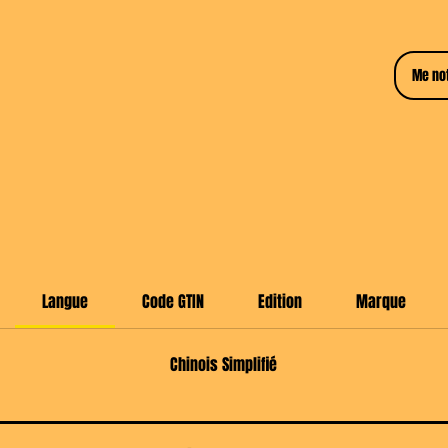
collect
ouvertu
Horizon
Me not
🎨
I
un
🌟
C
Start
🔥
Une 
Langue
Code GTIN
Edition
Marque
🚚
🇫
Chinois Simplifié