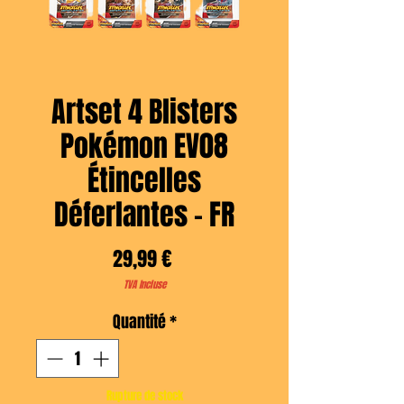
Artset 4 Blisters
Pokémon EV08
Étincelles
Déferlantes - FR
Prix
29,99 €
TVA Incluse
Quantité
*
Rupture de stock