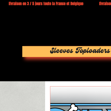
0€ livraison en 3 / 5 jours toute la France et Belgique livraison
Sleeves Toploaders