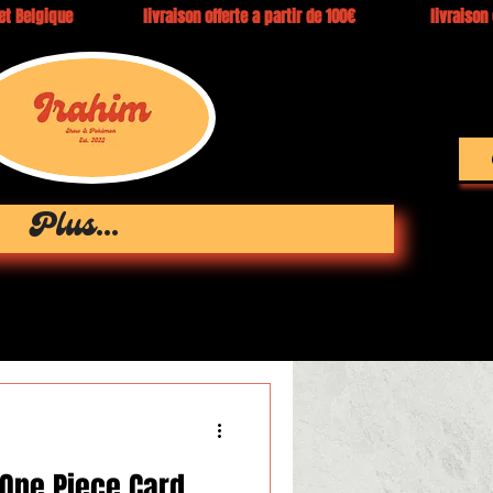
e et Belgique livraison offerte a partir de 100€ livraison en 3 
Plus...
 One Piece Card