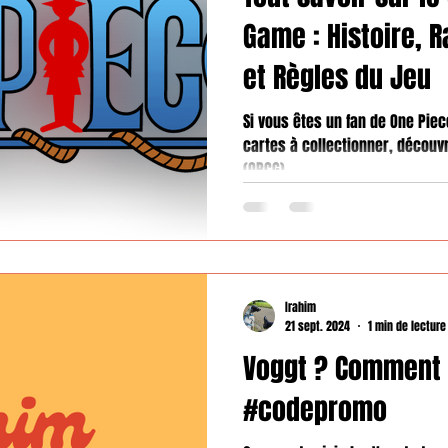
Game : Histoire, 
et Règles du Jeu
Si vous êtes un fan de One Piec
cartes à collectionner, découv
(OPCG)...
Irahim
21 sept. 2024
1 min de lecture
Voggt ? Comment
#codepromo